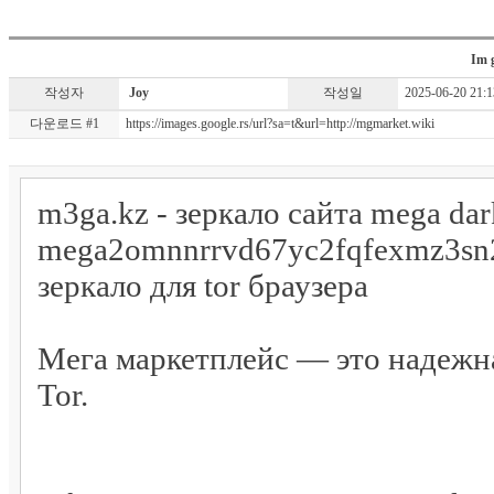
Im g
작성자
Joy
작성일
2025-06-20 21:1
다운로드 #1
https://images.google.rs/url?sa=t&url=http://mgmarket.wiki
m3ga.kz - зеркало сайта mega dar
mega2omnnrrvd67yc2fqfexmz3sn2
зеркало для tor браузера
Мега маркетплейс — это надежна
Tor.